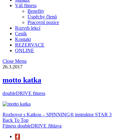
Váš fitness
Benefity
Úspěchy členů
Pracovní pozice
Rozvrh lekcí
Ceník
Kontakt
REZERVACE
ONLINE
Close Menu
26.3.2017
motto katka
doubleDRIVE fitness
Rozhovor s Katkou – SPINNING® instruktor STAR 3
Back To Top
Fitness doubleDRIVE Jihlava