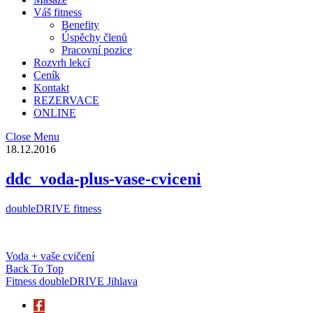
Váš fitness
Benefity
Úspěchy členů
Pracovní pozice
Rozvrh lekcí
Ceník
Kontakt
REZERVACE
ONLINE
Close Menu
18.12.2016
ddc_voda-plus-vase-cviceni
doubleDRIVE fitness
Voda + vaše cvičení
Back To Top
Fitness doubleDRIVE Jihlava