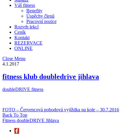
Váš fitness
Benefity
Úspěchy členů
Pracovní pozice
Rozvrh lekcí
Ceník
Kontakt
REZERVACE
ONLINE
Close Menu
4.1.2017
fitness klub doubledrive jihlava
doubleDRIVE fitness
FOTO – Červencová pohodová vyjíždka na kole – 30.7.2016
Back To Top
Fitness doubleDRIVE Jihlava