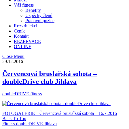
Váš fitness
Benefity
Úspěchy členů
Pracovní pozice
Rozvrh lekcí
Ceník
Kontakt
REZERVACE
ONLINE
Close Menu
29.12.2016
Červencová bruslařská sobota –
doubleDrive club Jihlava
doubleDRIVE fitness
FOTOGALERIE – Červencová bruslařská sobota – 16.7.2016
Back To Top
Fitness doubleDRIVE Jihlava