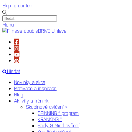
Skip to content
Menu
Hledat
Novinky a akce
Motivace a inspirace
Blog
Aktivity a trénink
Skupinové cvičení >
SPINNING ® program
KRANKING ®
Body & Mind cvčení
Kondiční cvičení