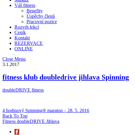
Váš fitness
Benefity
Úspěchy členů
Pracovní pozice
Rozvrh lekcí
Ceník
Kontakt
REZERVACE
ONLINE
Close Menu
3.1.2017
fitness klub doubledrive jihlava Spinning
doubleDRIVE fitness
4 hodinový Spinning® maraton – 28. 5. 2016
Back To Top
Fitness doubleDRIVE Jihlava