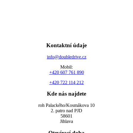
Kontaktní údaje
info@doubledrive.cz
Mobil:
+420 607 761 890
+420 722 114 212
Kde nás najdete
roh Palackého/Kosmákova 10
2. patro nad PJD
58601
Jihlava
Otevírací doba