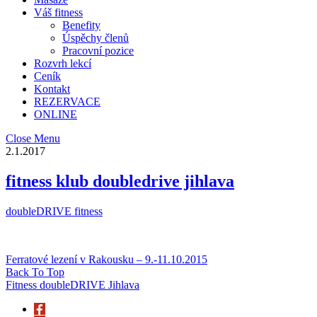
Váš fitness
Benefity
Úspěchy členů
Pracovní pozice
Rozvrh lekcí
Ceník
Kontakt
REZERVACE
ONLINE
Close Menu
2.1.2017
fitness klub doubledrive jihlava
doubleDRIVE fitness
Ferratové lezení v Rakousku – 9.-11.10.2015
Back To Top
Fitness doubleDRIVE Jihlava