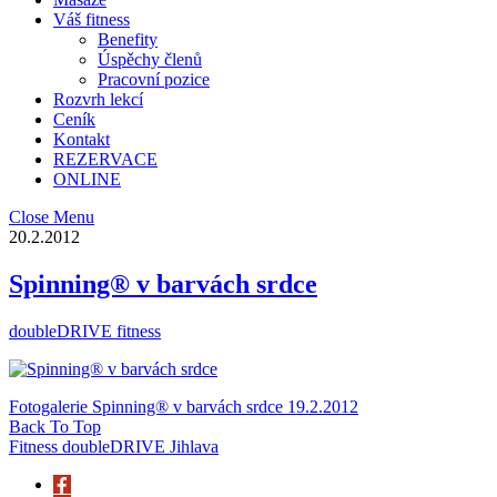
Váš fitness
Benefity
Úspěchy členů
Pracovní pozice
Rozvrh lekcí
Ceník
Kontakt
REZERVACE
ONLINE
Close Menu
20.2.2012
Spinning® v barvách srdce
doubleDRIVE fitness
Fotogalerie Spinning® v barvách srdce 19.2.2012
Back To Top
Fitness doubleDRIVE Jihlava