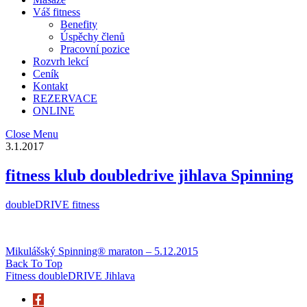
Váš fitness
Benefity
Úspěchy členů
Pracovní pozice
Rozvrh lekcí
Ceník
Kontakt
REZERVACE
ONLINE
Close Menu
3.1.2017
fitness klub doubledrive jihlava Spinning
doubleDRIVE fitness
Mikulášský Spinning® maraton – 5.12.2015
Back To Top
Fitness doubleDRIVE Jihlava