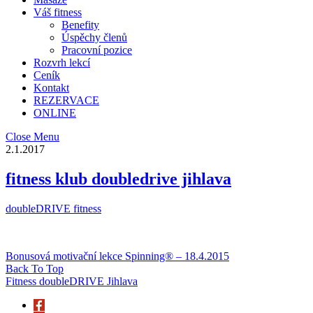
Váš fitness
Benefity
Úspěchy členů
Pracovní pozice
Rozvrh lekcí
Ceník
Kontakt
REZERVACE
ONLINE
Close Menu
2.1.2017
fitness klub doubledrive jihlava
doubleDRIVE fitness
Bonusová motivační lekce Spinning® – 18.4.2015
Back To Top
Fitness doubleDRIVE Jihlava