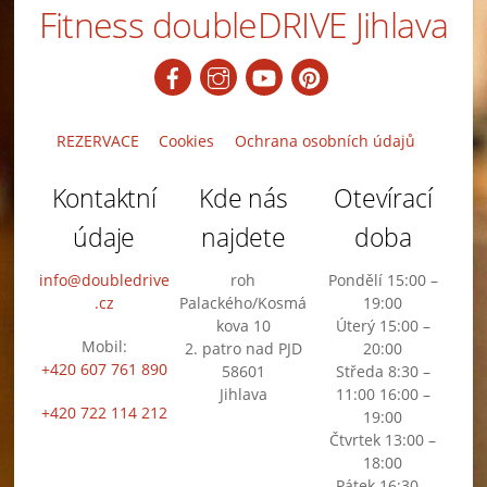
Fitness doubleDRIVE Jihlava
Back
To
Top
REZERVACE
Cookies
Ochrana osobních údajů
Kontaktní
Kde nás
Otevírací
údaje
najdete
doba
info@doubledrive
roh
Pondělí 15:00 –
.cz
Palackého/Kosmá
19:00
kova 10
Úterý 15:00 –
Mobil:
2. patro nad PJD
20:00
+420 607 761 890
58601
Středa 8:30 –
Jihlava
11:00 16:00 –
+420 722 114 212
19:00
Čtvrtek 13:00 –
18:00
Pátek 16:30 –