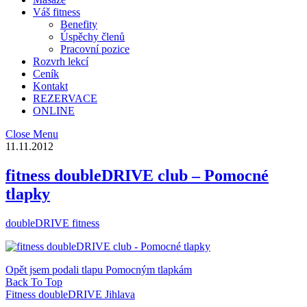
Váš fitness
Benefity
Úspěchy členů
Pracovní pozice
Rozvrh lekcí
Ceník
Kontakt
REZERVACE
ONLINE
Close Menu
11.11.2012
fitness doubleDRIVE club – Pomocné
tlapky
doubleDRIVE fitness
Opět jsem podali tlapu Pomocným tlapkám
Back To Top
Fitness doubleDRIVE Jihlava