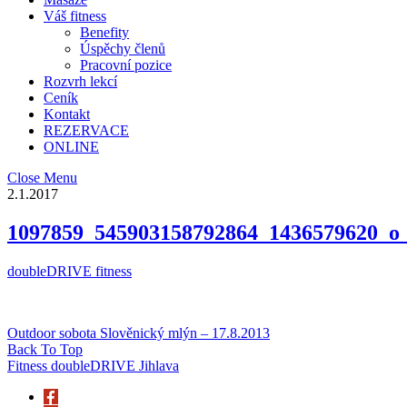
Váš fitness
Benefity
Úspěchy členů
Pracovní pozice
Rozvrh lekcí
Ceník
Kontakt
REZERVACE
ONLINE
Close Menu
2.1.2017
1097859_545903158792864_1436579620_o_
doubleDRIVE fitness
Outdoor sobota Slověnický mlýn – 17.8.2013
Back To Top
Fitness doubleDRIVE Jihlava