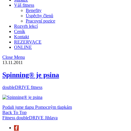
Váš fitness
Benefity
Úspěchy členů
Pracovní pozice
Rozvrh lekcí
Ceník
Kontakt
REZERVACE
ONLINE
Close Menu
13.11.2011
Spinning® je psina
doubleDRIVE fitness
Podali jsme tlapu Pomocným tlapkám
Back To Top
Fitness doubleDRIVE Jihlava