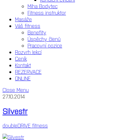
Miha Bodytec
Fitness instruktor
Masáže
Váš fitness
Benefity
Úspěchy členů
Pracovní pozice
Rozvrh lekcí
Ceník
Kontakt
REZERVACE
ONLINE
Close Menu
27.10.2014
Silvestr
doubleDRIVE fitness