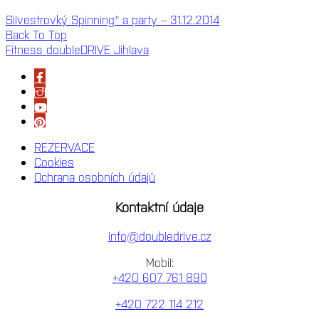
Silvestrovký Spinning® a party – 31.12.2014
Back To Top
Fitness doubleDRIVE Jihlava
REZERVACE
Cookies
Ochrana osobních údajů
Kontaktní údaje
info@doubledrive.cz
Mobil:
+420 607 761 890
+420 722 114 212