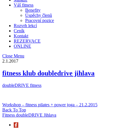
Váš fitness
Benefity
Úspěchy členů
Pracovní pozice
Rozvrh lekcí
Ceník
Kontakt
REZERVACE
ONLINE
Close Menu
2.1.2017
fitness klub doubledrive jihlava
doubleDRIVE fitness
Workshop – fitness pilates + power joga – 21.2.2015
Back To Top
Fitness doubleDRIVE Jihlava