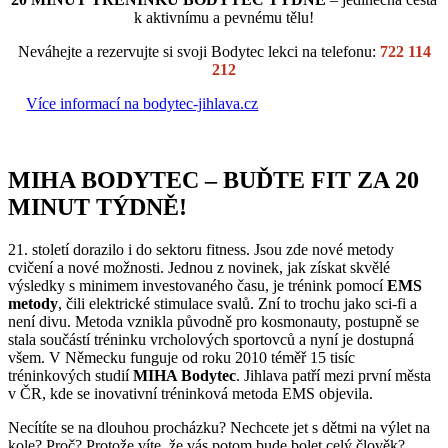
k aktivnímu a pevnému tělu!
Neváhejte a rezervujte si svoji Bodytec lekci na telefonu:
722 114
212
Více informací na bodytec-jihlava.cz
MIHA BODYTEC – BUĎTE FIT ZA 20
MINUT TÝDNĚ!
21. století dorazilo i do sektoru fitness. Jsou zde nové metody
cvičení a nové možnosti. Jednou z novinek, jak získat skvělé
výsledky s minimem investovaného času, je trénink pomocí
EMS
metody
, čili elektrické stimulace svalů. Zní to trochu jako sci-fi a
není divu. Metoda vznikla původně pro kosmonauty, postupně se
stala součástí tréninku vrcholových sportovců a nyní je dostupná
všem. V Německu funguje od roku 2010 téměř 15 tisíc
tréninkových studií
MIHA Bodytec
. Jihlava patří mezi první města
v ČR, kde se inovativní tréninková metoda EMS objevila.
Necítíte se na dlouhou procházku? Nechcete jet s dětmi na výlet na
kole? Proč? Protože víte, že vás potom bude bolet celý člověk?