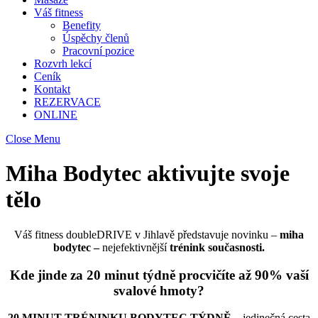
Váš fitness
Benefity
Úspěchy členů
Pracovní pozice
Rozvrh lekcí
Ceník
Kontakt
REZERVACE
ONLINE
Close Menu
Miha Bodytec
aktivujte svoje
tělo
Váš fitness doubleDRIVE v Jihlavě představuje novinku –
miha
bodytec –
nejefektivnější
trénink současnosti.
Kde jinde za 20 minut týdně procvičíte až 90% vaší
svalové hmoty?
20 MINUT TRÉNINKU BODYTEC TÝDNĚ
– jedinečná cesta