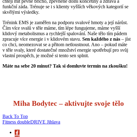
chtějí mít pevné břicho, zpevněné dolní končetiny a zdravá a
funkční záda. Trénuje se i s klienty vyšších věkových kategorií se
skvělými výsledky.
Trénink EMS je zaměřen na podporu svalové hmoty a její nárůst.
Čím více svalů v těle máme, tím lépe fungujeme, máme vyšší
klidový metabolismus a rychlejší spalování. Naše tělo tím pádem
zpracuje více energie i v klidovém stavu.
Sen každého z nás
– jíst
co chci, neomezovat se a přitom netloustnout. Ano – pokud máte
v těle svaly, které dostatečné množství energie spotřebují pro svůj
vlastní prospěch, je možné si tento sen splnit.
Máte na sebe 20 minut? Tak si domluvte termín na zkoušku!
Miha Bodytec – aktivujte svoje tělo
Back To Top
Fitness doubleDRIVE Jihlava