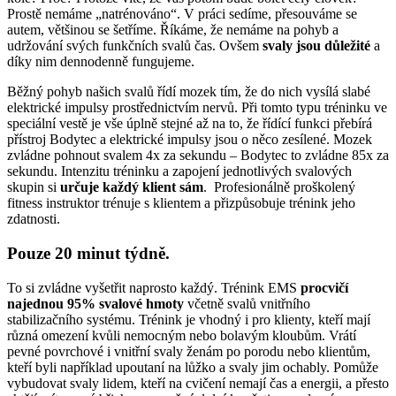
Prostě nemáme „natrénováno“. V práci sedíme, přesouváme se
autem, většinou se šetříme. Říkáme, že nemáme na pohyb a
udržování svých funkčních svalů čas. Ovšem
svaly jsou důležité
a
díky nim dennodenně fungujeme.
Běžný pohyb našich svalů řídí mozek tím, že do nich vysílá slabé
elektrické impulsy prostřednictvím nervů. Při tomto typu tréninku ve
speciální vestě je vše úplně stejné až na to, že řídící funkci přebírá
přístroj Bodytec a elektrické impulsy jsou o něco zesílené. Mozek
zvládne pohnout svalem 4x za sekundu – Bodytec to zvládne 85x za
sekundu. Intenzitu tréninku a zapojení jednotlivých svalových
skupin si
určuje každý klient sám
. Profesionálně proškolený
fitness instruktor trénuje s klientem a přizpůsobuje trénink jeho
zdatnosti.
Pouze 20 minut týdně
.
To si zvládne vyšetřit naprosto každý. Trénink EMS
procvičí
najednou 95% svalové hmoty
včetně svalů vnitřního
stabilizačního systému. Trénink je vhodný i pro klienty, kteří mají
různá omezení kvůli nemocným nebo bolavým kloubům. Vrátí
pevné povrchové i vnitřní svaly ženám po porodu nebo klientům,
kteří byli například upoutaní na lůžko a svaly jim ochably. Pomůže
vybudovat svaly lidem, kteří na cvičení nemají čas a energii, a přesto