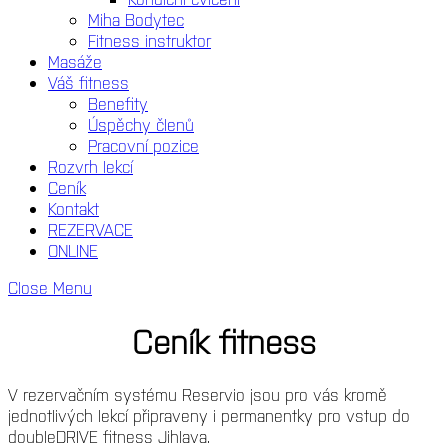
Miha Bodytec
Fitness instruktor
Masáže
Váš fitness
Benefity
Úspěchy členů
Pracovní pozice
Rozvrh lekcí
Ceník
Kontakt
REZERVACE
ONLINE
Close Menu
Ceník fitness
V rezervačním systému Reservio jsou pro vás kromě
jednotlivých lekcí připraveny i permanentky pro vstup do
doubleDRIVE fitness Jihlava.