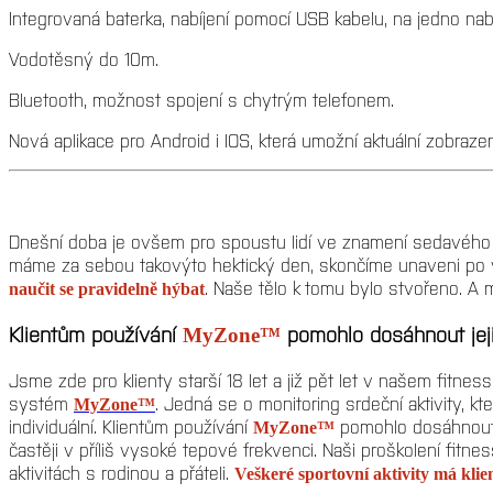
Integrovaná baterka, nabíjení pomocí USB kabelu, na jedno nab
Vodotěsný do 10m.
Bluetooth, možnost spojení s chytrým telefonem.
Nová aplikace pro Android i IOS, která umožní aktuální zobrazení
Dnešní doba je ovšem pro spoustu lidí ve znamení sedavého z
máme za sebou takovýto hektický den, skončíme unaveni po vyd
. Naše tělo k tomu bylo stvořeno. 
naučit se pravidelně hýbat
Klientům používání
pomohlo dosáhnout jeji
MyZone™
Jsme zde pro klienty starší 18 let a již pět let v našem fitn
systém
. Jedná se o monitoring srdeční aktivity, kt
MyZone™
individuální. Klientům používání
pomohlo dosáhnout j
MyZone™
častěji v příliš vysoké tepové frekvenci. Naši proškolení fitne
aktivitách s rodinou a přáteli.
Veškeré sportovní aktivity má kli