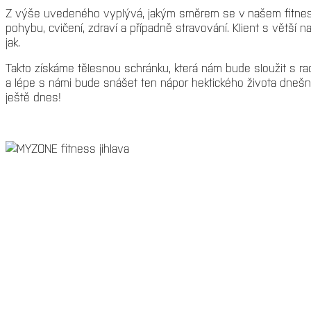
Z výše uvedeného vyplývá, jakým směrem se v našem fitness p
pohybu, cvičení, zdraví a případně stravování. Klient s větší
jak.
Takto získáme tělesnou schránku, která nám bude sloužit s rado
a lépe s námi bude snášet ten nápor hektického života dnešní
ještě dnes!