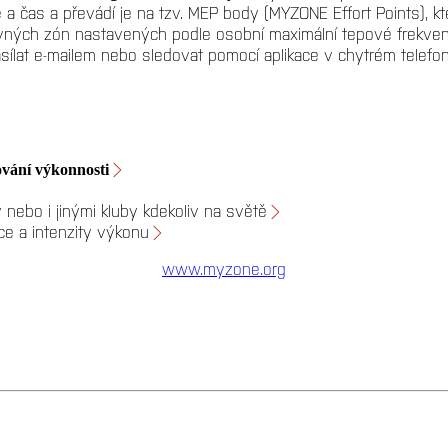
ie a čas a převádí je na tzv. MEP body (MYZONE Effort Points), 
evných zón nastavených podle osobní maximální tepové frekvence
sílat e-mailem nebo sledovat pomocí aplikace v chytrém telefonu
ování výkonnosti
 nebo i jinými kluby kdekoliv na světě
ce a intenzity výkonu
www.myzone.org