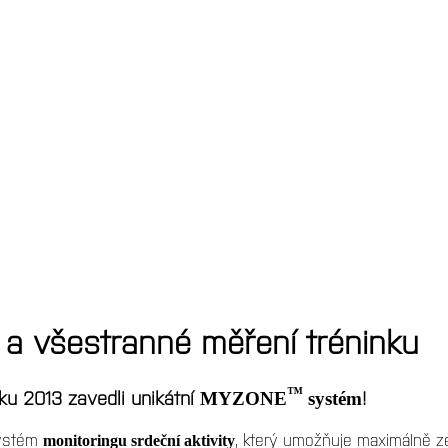
 a všestranné měření tréninku
™
u 2013 zavedli unikátní
!
MYZONE
systém
systém
, který umožňuje maximálně ze
monitoringu srdeční aktivity