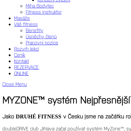
Miha Bodytec
Fitness instruktor
Masáže
Váš fitness
Benefity
Úspěchy členů
Pracovní pozice
Rozvrh lekcí
Ceník
Kontakt
REZERVACE
ONLINE
Close Menu
MYZONE™ systém
Nejpřesnější
Jako
v Česku jsme na začátku rok
DRUHÉ FITNESS
doubleDRIVE club Jihlava začal používat systém MyZone™, 