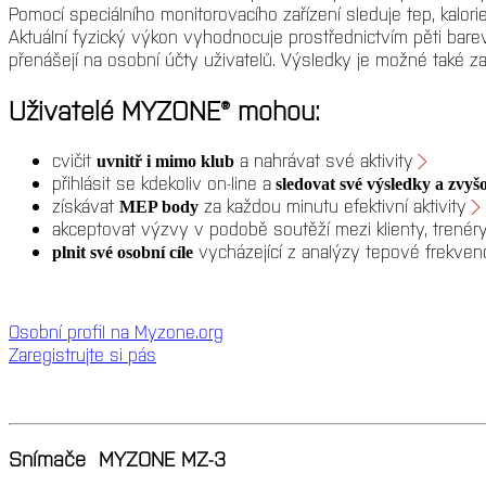
Pomocí speciálního monitorovacího zařízení sleduje tep, kalor
Aktuální fyzický výkon vyhodnocuje prostřednictvím pěti bar
přenášejí na osobní účty uživatelů. Výsledky je možné také za
Uživatelé MYZONE® mohou:
cvičit
a nahrávat své aktivity
uvnitř i mimo klub
přihlásit se kdekoliv on-line a
sledovat své výsledky a zvyš
získávat
za každou minutu efektivní aktivity
MEP body
akceptovat výzvy v podobě soutěží mezi klienty, trenéry
vycházející z analýzy tepové frekven
plnit své osobní cíle
Osobní profil na Myzone.org
Zaregistrujte si pás
Snímače MYZONE MZ-3