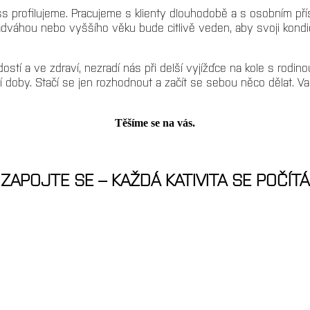
rofilujeme. Pracujeme s klienty dlouhodobě a s osobním příst
 nadváhou nebo vyššího věku bude citlivě veden, aby svoji kond
stí a ve zdraví, nezradí nás při delší vyjížďce na kole s rodin
 doby. Stačí se jen rozhodnout a začít se sebou něco dělat. Va
Těšíme se na vás.
ZAPOJTE SE – KAŽDÁ KATIVITA SE POČÍTÁ