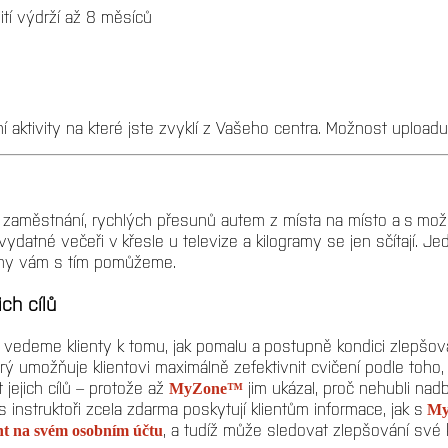
ití výdrží až 8 měsíců
 aktivity na které jste zvyklí z Vašeho centra. Možnost uploadu ak
aměstnání, rychlých přesunů autem z místa na místo a s možno
atné večeři v křesle u televize a kilogramy se jen sčítají. Jed
A my vám s tím pomůžeme.
ch cílů
ess vedeme klienty k tomu, jak pomalu a postupně kondici zlepšo
erý umožňuje klientovi maximálně zefektivnit cvičení podle toho,
ejich cílů – protože až
jim ukázal, proč nehubli nadb
MyZone™
ss instruktoři zcela zdarma poskytují klientům informace, jak s
M
, a tudíž může sledovat zlepšování své 
ent na svém osobním účtu