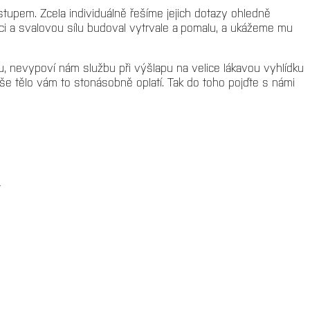
upem. Zcela individuálně řešíme jejich dotazy ohledně
ici a svalovou sílu budoval vytrvale a pomalu, a ukážeme mu
ou, nevypoví nám službu při výšlapu na velice lákavou vyhlídku
še tělo vám to stonásobně oplatí. Tak do toho pojďte s námi