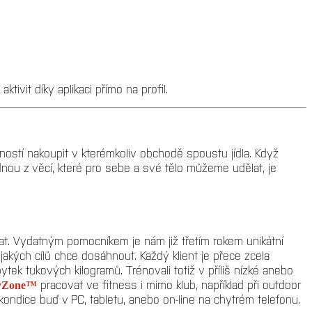
tivit díky aplikaci přímo na profil.
stí nakoupit v kterémkoliv obchodě spoustu jídla. Když
nou z věcí, které pro sebe a své tělo můžeme udělat, je
vat. Vydatným pomocníkem je nám již třetím rokem unikátní
 jakých cílů chce dosáhnout. Každý klient je přece zcela
ytek tukových kilogramů. Trénovali totiž v příliš nízké anebo
pracovat ve fitness i mimo klub, například při outdoor
yZone™
kondice buď v PC, tabletu, anebo on-line na chytrém telefonu.