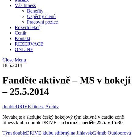
Váš fitness
Benefity
Úspěchy členů
Pracovní pozice
Rozvrh lekcí
Ceník
Kontakt
REZERVACE
ONLINE
Close Menu
18.5.2014
Fanděte aktivně – MS v hokeji
– 25.5.2014
doubleDRIVE fitness
Archiv
Neváhejte a sledujte český hokejový tým aktivně v cardio zóně
fitness klubu doubleDRIVE –
o bronz – neděle 25.5. v 15:30
Tým doubleDRIVE klubu stříbrný na Jihlavské24mtb
Outdoorová