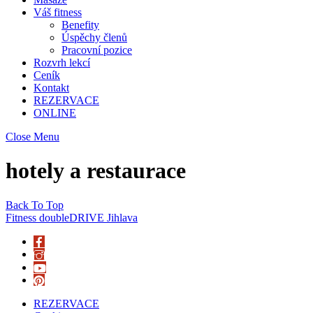
Váš fitness
Benefity
Úspěchy členů
Pracovní pozice
Rozvrh lekcí
Ceník
Kontakt
REZERVACE
ONLINE
Close Menu
hotely a restaurace
Back To Top
Fitness doubleDRIVE Jihlava
REZERVACE