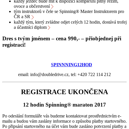
každý jezdec bude mít k dispozici komplexní pitný režim,
ovoce a občerstvení
tým instruktorů v čele se Spinning® Master Instruktorem pro
ČR a SR
každý tým, který zvládne odjet celých 12 hodin, dostává trofej
a účastníci diplom
Dres s tvým jménem – cena 990,- – přiobjednej při
registraci!
SPINNNING12HOD
email: info@doubledrive.cz, tel: +420 722 114 212
REGISTRACE UKONČENA
12 hodin Spinning® maraton 2017
Po odeslání formuláře vás budeme kontaktovat prostřednictvím e-
mailu a budou vám zaslány informace o způsobu platby startovného.
Po připsání startovného na účet vám bude zasláno potvrzení platby a