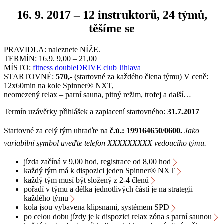
16. 9. 2017 – 12 instruktorů, 24 týmů,
těšíme se
PRAVIDLA: naleznete NÍŽE.
TERMÍN: 16.9. 9,00 – 21,00
MÍSTO:
fitness doubleDRIVE club Jihlava
STARTOVNÉ:
570,-
(startovné za každého člena týmu) V ceně:
12x60min na kole Spinner® NXT,
neomezený relax – parní sauna, pitný režim, trofej a další…
Termín uzávěrky přihlášek a zaplacení startovného:
31.7.2017
Startovné za celý tým uhraďte na
č.ú.: 199164650/0600.
Jako
variabilní symbol uveďte telefon XXXXXXXXX vedoucího týmu.
jízda začíná v 9,00 hod, registrace od 8,00 hod​
každý tým má k dispozici jeden Spinner® NXT​
každý tým musí být složený z 2-4 členů
pořadí v týmu a délka jednotlivých částí je na strategii
každého týmu
kola jsou vybavena klipsnami, systémem SPD
po celou dobu jízdy je k dispozici relax zóna s parní saunou