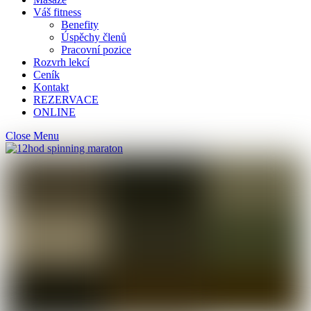
Váš fitness
Benefity
Úspěchy členů
Pracovní pozice
Rozvrh lekcí
Ceník
Kontakt
REZERVACE
ONLINE
Close Menu