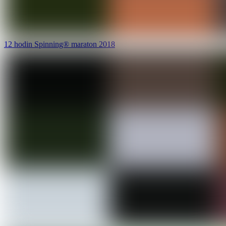
12 hodin Spinning® maraton 2018