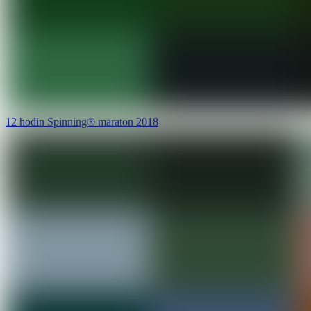
12 hodin Spinning® maraton 2018