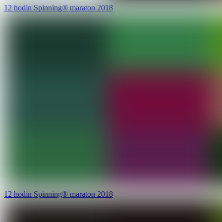
12 hodin Spinning® maraton 2018
12 hodin Spinning® maraton 2018