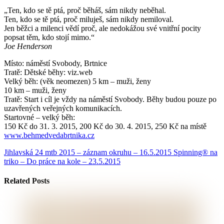
„Ten, kdo se tě ptá, proč běháš, sám nikdy neběhal.
Ten, kdo se tě ptá, proč miluješ, sám nikdy nemiloval.
Jen běžci a milenci vědí proč, ale nedokážou své vnitřní pocity
popsat těm, kdo stojí mimo.“
Joe Henderson
Místo: náměstí Svobody, Brtnice
Tratě: Dětské běhy: viz.web
Velký běh: (věk neomezen) 5 km – muži, ženy
10 km – muži, ženy
Tratě: Start i cíl je vždy na náměstí Svobody. Běhy budou pouze po
uzavřených veřejných komunikacích.
Startovné – velký běh:
150 Kč do 31. 3. 2015, 200 Kč do 30. 4. 2015, 250 Kč na místě
www.behmedvedabrtnika.cz
Jihlavská 24 mtb 2015 – záznam okruhu – 16.5.2015
Spinning® na
triko – Do práce na kole – 23.5.2015
Related Posts