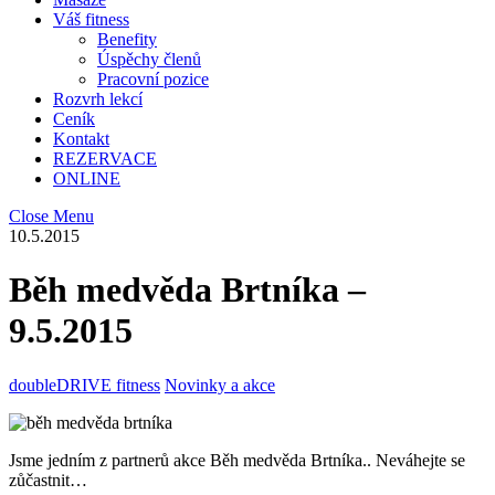
Váš fitness
Benefity
Úspěchy členů
Pracovní pozice
Rozvrh lekcí
Ceník
Kontakt
REZERVACE
ONLINE
Close Menu
10.5.2015
Běh medvěda Brtníka –
9.5.2015
doubleDRIVE fitness
Novinky a akce
Jsme jedním z partnerů akce Běh medvěda Brtníka.. Neváhejte se
zůčastnit…