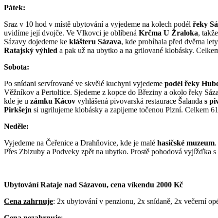
Pátek:
Sraz v 10 hod v místě ubytování a vyjedeme na kolech podél
řeky S
uvidíme její dvojče. Ve Vlkovci je oblíbená
Krčma U Žraloka
, takž
Sázavy dojedeme ke
klášteru Sázava
, kde probíhala před dvěma let
Ratajský výhled
a pak už na ubytko a na grilované klobásky. Celke
Sobota:
Po snídani servírované ve skvělé kuchyni vyjedeme
podél řeky Hub
Věžníkov a Pertoltice. Sjedeme z kopce do Březiny a okolo řeky Sá
kde je u
zámku Kácov
vyhlášená pivovarská restaurace Šalanda
s p
Pirkšejn
si ugrilujeme klobásky a zapijeme točenou Plzní. Celkem 6
Neděle:
Vyjedeme na Čeřenice a Drahňovice, kde je malé
hasičské muzeum
.
Přes Zbizuby a Podveky zpět na ubytko. Prostě pohodová vyjížďka 
Ubytování Rataje nad Sázavou, cena víkendu 2000 Kč
Cena zahrnuje
: 2x ubytování v penzionu, 2x snídaně, 2x večerní opé
Cena nezahrnuje
: