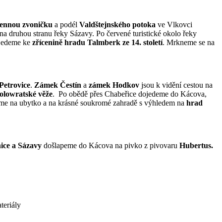
mennou zvoničku
a podél
Valdštejnského potoka
ve Vlkovci
a druhou stranu řeky Sázavy. Po červené turistické okolo řeky
ojedeme ke
zřícenině hradu Talmberk ze 14. století
. Mrkneme se na
Petrovice
.
Zámek Čestín
a
zámek Hodkov
jsou k vidění cestou na
olowratské věže
. Po obědě přes Chabeřice dojedeme do Kácova,
íme na ubytko a na krásné soukromé zahradě s výhledem na
hrad
ice a Sázavy
došlapeme do Kácova na pivko z pivovaru
Hubertus.
teriály