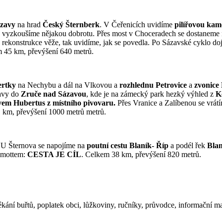
ázavy
na hrad
Český Šternberk
. V Čeřenicích uvidíme
pilířovou ka
e vyzkoušíme nějakou dobrotu. Přes most v Choceradech se dostaneme n
y rekonstrukce věže, tak uvidíme, jak se povedla. Po Sázavské cyklo d
m 45 km, převýšení 640 metrů.
ertky
na Nechybu a dál na Vlkovou a
rozhlednu Petrovice
a
zvonice 
zavy do
Zruče nad Sázavou
, kde je na zámecký park hezký výhled z
K
ivem Hubertus z místního pivovaru.
Přes Vranice a Zalíbenou se vrát
1 km, převýšení 1000 metrů metrů.
 U Šternova se napojíme na
poutní cestu Blaník- Říp
a podél řek
Blan
s mottem:
CESTA JE CÍL
. Celkem 38 km, převýšení 820 metrů.
kání buřtů, poplatek obci, lůžkoviny, ručníky, průvodce, informační ma