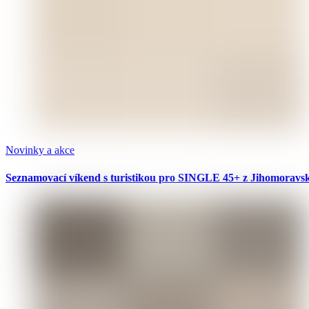
Novinky a akce
Seznamovací víkend s turistikou pro SINGLE 45+ z Jihomoravské