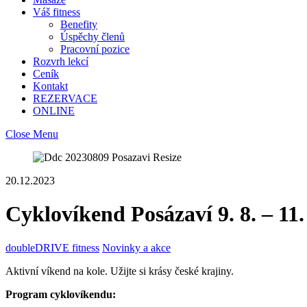
Váš fitness
Benefity
Úspěchy členů
Pracovní pozice
Rozvrh lekcí
Ceník
Kontakt
REZERVACE
ONLINE
Close Menu
20.12.2023
Cyklovíkend Posázaví 9. 8. – 11.
doubleDRIVE fitness
Novinky a akce
Aktivní víkend na kole. Užijte si krásy české krajiny.
Program cyklovíkendu: