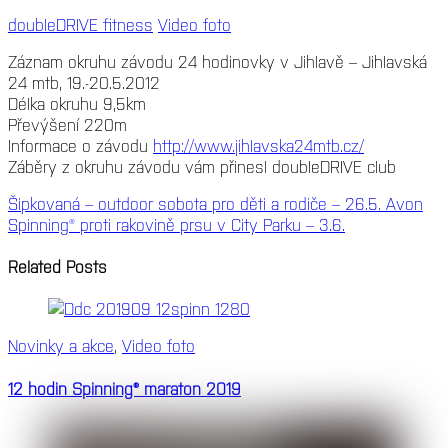
doubleDRIVE fitness
Video foto
Záznam okruhu závodu 24 hodinovky v Jihlavě – Jihlavská
24 mtb, 19.-20.5.2012
Délka okruhu 9,5km
Převýšení 220m
Informace o závodu
http://www.jihlavska24mtb.cz/
Záběry z okruhu závodu vám přinesl doubleDRIVE club
Šipkovaná – outdoor sobota pro děti a rodiče – 26.5.
Avon
Spinning® proti rakovině prsu v City Parku – 3.6.
Related Posts
Novinky a akce
,
Video foto
12 hodin Spinning® maraton 2019