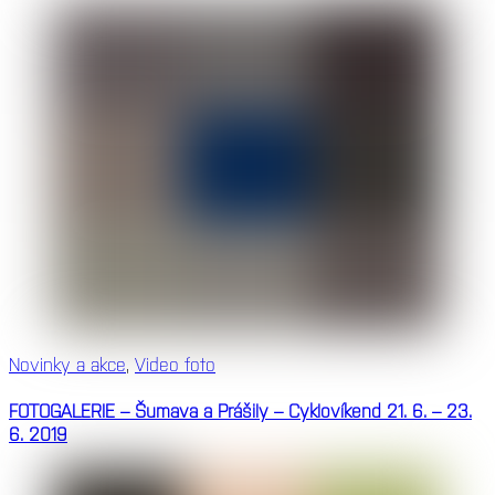
Novinky a akce
,
Video foto
FOTOGALERIE – Šumava a Prášily – Cyklovíkend 21. 6. – 23.
6. 2019