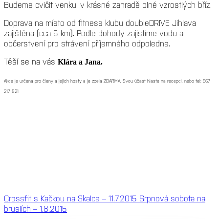
Budeme cvičit venku, v krásné zahradě plné vzrostlých bříz.
Doprava na místo od fitness klubu doubleDRIVE Jihlava
zajištěna (cca 5 km). Podle dohody zajistíme vodu a
občerstvení pro strávení příjemného odpoledne.
Těší se na vás
Klára a Jana.
Akce je určena pro členy a jejich hosty a je zcela ZDARMA. Svou účast hlaste na recepci, nebo tel: 567
217 821
Crossfit s Kačkou na Skalce – 11.7.2015
Srpnová sobota na
bruslích – 1.8.2015