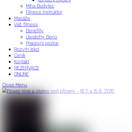
Miha Bodytec
Fitness instruktor
Masáže
Váš fitness
Benefity
Úspěchy členů
Pracovní pozice
Rozvrh lekcí
Ceník
Kontakt
REZERVACE
ONLINE
Close Menu