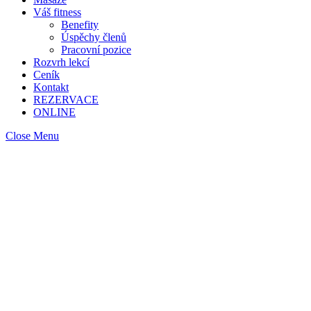
Váš fitness
Benefity
Úspěchy členů
Pracovní pozice
Rozvrh lekcí
Ceník
Kontakt
REZERVACE
ONLINE
Close Menu