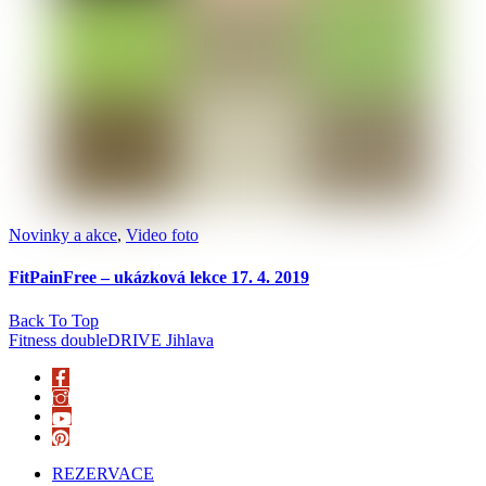
Novinky a akce
,
Video foto
FitPainFree – ukázková lekce 17. 4. 2019
Back To Top
Fitness doubleDRIVE Jihlava
REZERVACE