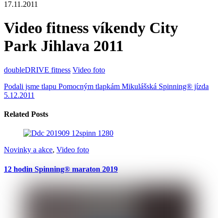
17.11.2011
Video fitness víkendy City
Park Jihlava 2011
doubleDRIVE fitness
Video foto
Podali jsme tlapu Pomocným tlapkám
Mikulášská Spinning® jízda
5.12.2011
Related Posts
Novinky a akce
,
Video foto
12 hodin Spinning® maraton 2019