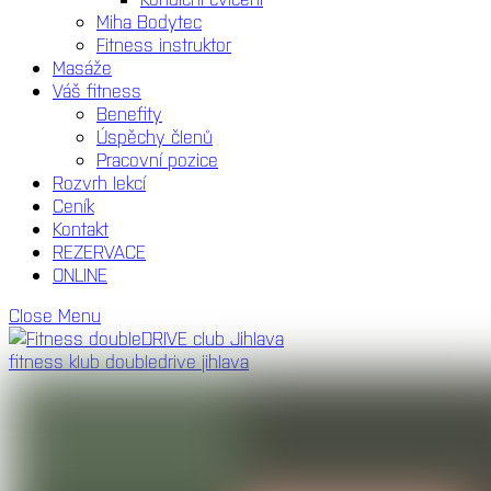
Miha Bodytec
Fitness instruktor
Masáže
Váš fitness
Benefity
Úspěchy členů
Pracovní pozice
Rozvrh lekcí
Ceník
Kontakt
REZERVACE
ONLINE
Close Menu
fitness klub doubledrive jihlava