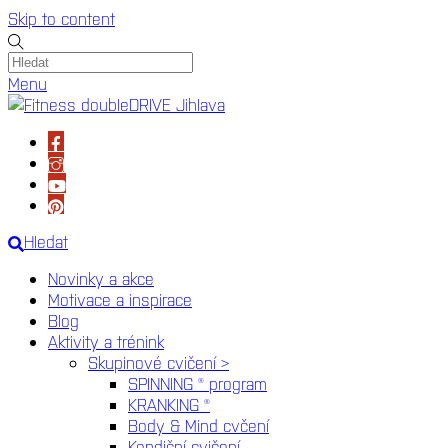
Skip to content
Menu
Hledat
Novinky a akce
Motivace a inspirace
Blog
Aktivity a trénink
Skupinové cvičení >
SPINNING ® program
KRANKING ®
Body & Mind cvčení
Kondiční cvičení