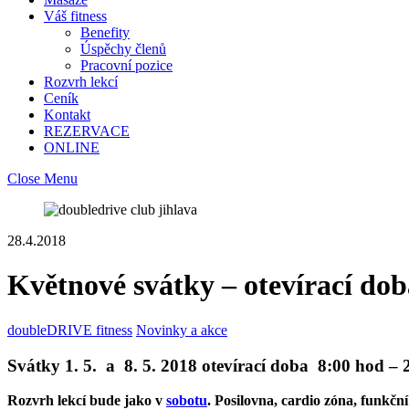
Váš fitness
Benefity
Úspěchy členů
Pracovní pozice
Rozvrh lekcí
Ceník
Kontakt
REZERVACE
ONLINE
Close Menu
28.4.2018
Květnové svátky – otevírací doba
doubleDRIVE fitness
Novinky a akce
Svátky 1. 5. a 8. 5. 2018 otevírací doba 8:00 hod – 
Rozvrh lekcí bude jako v
sobotu
. Posilovna, cardio zóna, funkční