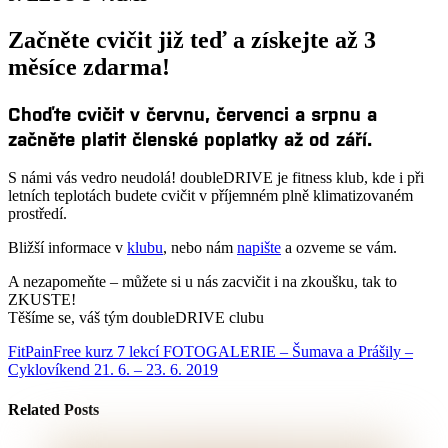
Začněte cvičit již teď a získejte až 3
měsíce zdarma!
Choďte cvičit v červnu, červenci a srpnu a
začněte platit členské poplatky až od září.
S námi vás vedro neudolá! doubleDRIVE je fitness klub, kde i při
letních teplotách budete cvičit v příjemném plně klimatizovaném
prostředí.
Bližší informace v
klubu
, nebo nám
napište
a ozveme se vám.
A nezapomeňte – můžete si u nás zacvičit i na zkoušku, tak to
ZKUSTE!
Těšíme se, váš tým doubleDRIVE clubu
FitPainFree kurz 7 lekcí
FOTOGALERIE – Šumava a Prášily –
Cyklovíkend 21. 6. – 23. 6. 2019
Related Posts