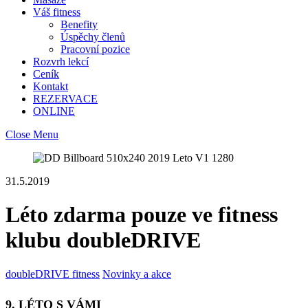
Váš fitness
Benefity
Úspěchy členů
Pracovní pozice
Rozvrh lekcí
Ceník
Kontakt
REZERVACE
ONLINE
Close Menu
31.5.2019
Léto zdarma pouze ve fitness
klubu doubleDRIVE
doubleDRIVE fitness
Novinky a akce
9. LÉTO S VÁMI