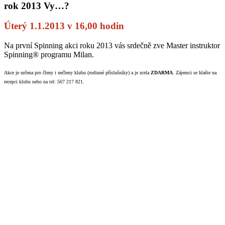
rok 2013 Vy…?
Úterý 1.1.2013 v 16,00 hodin
Na první Spinning akci roku 2013 vás srdečně zve Master instruktor
Spinning® programu Milan.
Akce je určena pro členy i nečleny klubu (rodinné příslušníky) a je zcela
ZDARMA
. Zájemci se hlašte na
recepci klubu nebo na tel: 567 217 821.