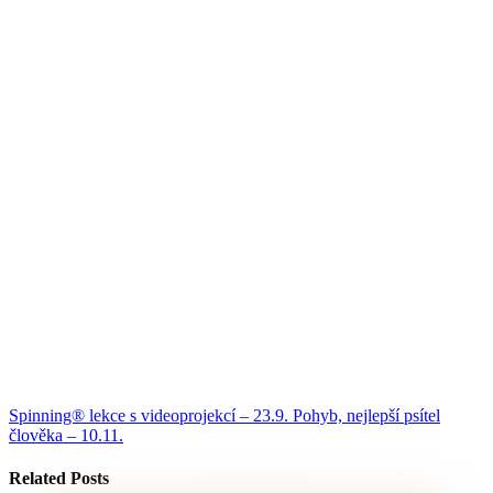
Spinning® lekce s videoprojekcí – 23.9.
Pohyb, nejlepší psítel
člověka – 10.11.
Related Posts