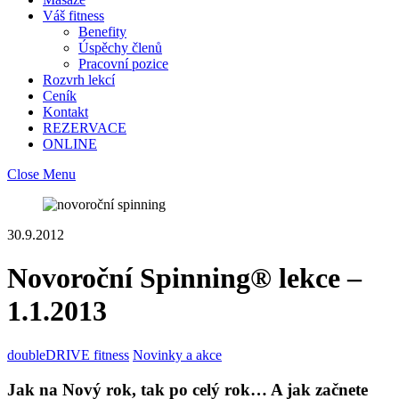
Váš fitness
Benefity
Úspěchy členů
Pracovní pozice
Rozvrh lekcí
Ceník
Kontakt
REZERVACE
ONLINE
Close Menu
30.9.2012
Novoroční Spinning® lekce –
1.1.2013
doubleDRIVE fitness
Novinky a akce
Jak na Nový rok, tak po celý rok… A jak začnete