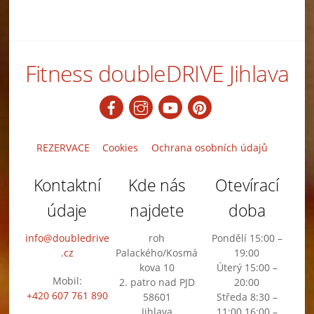
Fitness doubleDRIVE Jihlava
Back
To
Top
REZERVACE
Cookies
Ochrana osobních údajů
Kontaktní
Kde nás
Otevírací
údaje
najdete
doba
info@doubledrive
roh
Pondělí 15:00 –
.cz
Palackého/Kosmá
19:00
kova 10
Úterý 15:00 –
Mobil:
2. patro nad PJD
20:00
+420 607 761 890
58601
Středa 8:30 –
Jihlava
11:00 16:00 –