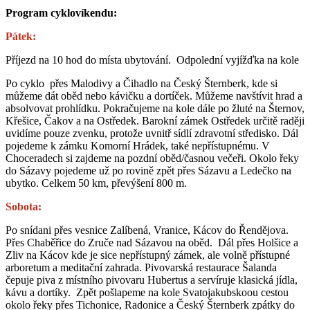
Program cyklovíkendu:
Pátek:
Příjezd na 10 hod do místa ubytování. Odpolední vyjížďka na kole
Po cyklo přes Malodivy a Čihadlo na Český Šternberk, kde si
můžeme dát oběd nebo kávičku a dortíček. Můžeme navštívit hrad a
absolvovat prohlídku. Pokračujeme na kole dále po žluté na Šternov,
Křešice, Čakov a na Ostředek. Barokní zámek Ostředek určitě raději
uvidíme pouze zvenku, protože uvnitř sídlí zdravotní středisko. Dál
pojedeme k zámku Komorní Hrádek, také nepřístupnému. V
Choceradech si zajdeme na pozdní oběd/časnou večeři. Okolo řeky
do Sázavy pojedeme už po rovině zpět přes Sázavu a Ledečko na
ubytko. Celkem 50 km, převýšení 800 m.
Sobota:
Po snídani přes vesnice Zalíbená, Vranice, Kácov do Řendějova.
Přes Chaběřice do Zruče nad Sázavou na oběd. Dál přes Holšice a
Zliv na Kácov kde je sice nepřístupný zámek, ale volně přístupné
arboretum a meditační zahrada. Pivovarská restaurace Šalanda
čepuje piva z místního pivovaru Hubertus a servíruje klasická jídla,
kávu a dortíky. Zpět pošlapeme na kole Svatojakubskoou cestou
okolo řeky přes Tichonice, Radonice a Český Šternberk zpátky do