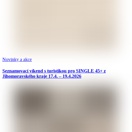
Novinky a akce
Seznamovací víkend s turistikou pro SINGLE 45+ z
Jihomoravského kraje 17.4. – 19.4.2026