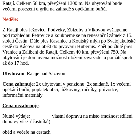
Ratají. Celkem 58 km, převýšení 1300 m. Na ubytování bude
večerní posezení u grilu na zahradě s opékáním buřtů.
Neděle:
Z Ratají přes Ježovice, Podveky, Zbizuby a Vlkovou vyšlapeme
pod rozhlednu Petrovice a koukneme se na renesanční zámek z 15.
století Čestín. Dále přes Kasanice a Koutský mlýn po Svatojakubské
cestě do Kácova na oběd do pivovaru Hubertus. Zpět po žluté přes
Vranice a Zalíbení do Ratají. Celkem 40 km, převýšení 750. Na
ubytování je domluvena možnost uložení zavazadel a použití sprch
až do 17 hod.
Ubytování
Rataje nad Sázavou
Cena zahrnuje
: 2x ubytování v penzionu, 2x snídaně, 1x večerní
opékání buřtů, poplatek obci, lůžkoviny, ručníky, průvodce,
informační materiály
Cena nezahrnuje
:
Nutné výdaje: vlastní dopravu na místo (možnost sdílení
dopravy více účastníků)
oběd a večeře na cestách