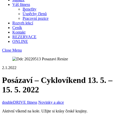
Váš fitness
Benefity
Úspěchy členů
Pracovní pozice
Rozvrh lekcí
Ceník
Kontakt
REZERVACE
ONLINE
Close Menu
2.1.2022
Posázaví – Cyklovíkend 13. 5. –
15. 5. 2022
doubleDRIVE fitness
Novinky a akce
Aktivní víkend na kole. Užijte si krásy české krajiny.