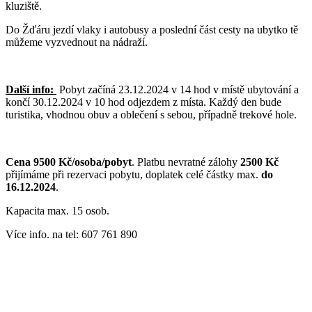
kluziště.
Do Žďáru jezdí vlaky i autobusy a poslední část cesty na ubytko tě
můžeme vyzvednout na nádraží.
Další info:
Pobyt začíná 23.12.2024 v 14 hod v místě ubytování a
končí 30.12.2024 v 10 hod odjezdem z místa. Každý den bude
turistika, vhodnou obuv a oblečení s sebou, případně trekové hole.
Cena 9500 Kč/osoba/pobyt
. Platbu nevratné zálohy
2500 Kč
přijímáme při rezervaci pobytu, doplatek celé částky max.
do
16.12.2024
.
Kapacita max. 15 osob.
Více info. na tel: 607 761 890