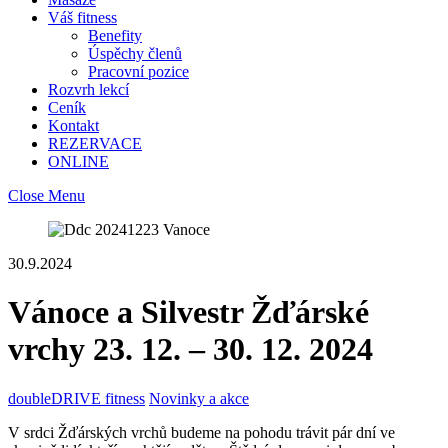
Váš fitness
Benefity
Úspěchy členů
Pracovní pozice
Rozvrh lekcí
Ceník
Kontakt
REZERVACE
ONLINE
Close Menu
30.9.2024
Vánoce a Silvestr Žďárské
vrchy 23. 12. – 30. 12. 2024
doubleDRIVE fitness
Novinky a akce
V srdci Žďárských vrchů budeme na pohodu trávit pár dní ve