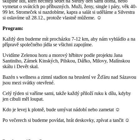
skupině lidí, kteří nechtějí sedět na Štědrý den sami doma, nebo
vymetat o svátcích po příbuzných. Muži, ženy, single i páry, věk 40-
99 let. Stromeček si nazdobíme, kapra a salát si uděláme a Silvestra
si oslavíme už 28.12., protože vlastně můžeme. ☺
Program:
Každý den budeme mít procházku 7-12 km, aby nám vyhládlo a na
přípravě společného jídla se všichni zapojíme.
Uvidíme Zelenou horu a morový hřbitov podle projektu Jana
Santiniho, Zámek Kinských, Pilskou, Dářko, Milovy, Malínskou
skálu i Devět skal.
Bazén s wellness a zimní stadion na bruslení ve Žďáru nad Sázavou
jsou mezi svátky otevřené.
Celý týden si vaříme sami, takže každý přiloží ruku k dílu, kdyby
jen cibuli měl loupat.
Kdo je levej k plotně, bude umývat nádobí nebo zametat ☺
Po večerech si budeme povídat, hrát deskovky, zpívat a tančit ☺