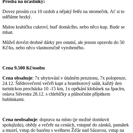
Prosba na účastníky:
Dovez prosím cca 10 ozdob a nějaký řetěz na stromeček. Ať si to
uděláme hezký.
Malou krabičku cukroví, buď domácího, nebo něco kup. Bude se
mlsat.
Můžeš dovézt drobné dárky pro ostatní, ale jenom opravdu do 50
Kč/ks, nebo něco vlastnoručně vyrobeného.
Cena 9.500 Kč/osobu
Cena obsahuje
: 7x ubytování v útulném penzionu, 7x polopenze,
24.12. Štědrovečerní večeři kapr a bramborový salát, každý den
turistickou procházka 10 -15 km, 1x opékání klobásek na špacíru,
oslava Silvestra 28.12. s chlebíčky a půlnočním přípitkem
bublinkami.
Cena neobsahuje
: doprava na místo (je možné domluvit
spolujízdu), obědy a večeře na cestách, vstupné do zámků, památek
a muzeí, vstup do bazénu s wellness Žďár nad Sázavou, vstup na