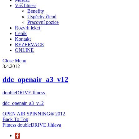
Váš fitness
Benefity
Úspěchy členů
Pracovní pozice
Rozvrh lekcí
Ceník
Kontakt
REZERVACE
ONLINE
Close Menu
3.4.2012
ddc_openair_a3_v12
doubleDRIVE fitness
ddc_openair_a3_v12
OPEN AIR SPINNING® 2012
Back To Top
Fitness doubleDRIVE Jihlava