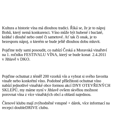
Kultura a historie vína má dlouhou tradici. Říká se, že je to nápoj
Bohů, který nemá konkurenci. Víno může být hubené i buclaté,
krátké i dlouhé nebo ostré či sametové. Ať tak či onak, je to
bezesporu nápoj, o kterém se bude ještě dlouhou dobu mluvit.
Pojďme tedy sami posoudit, co nabízí Česká a Moravská vinařství
na 1. ročníku FESTIVALU VÍNA, který se bude konat 2.4.2011
v Jihlavě v DKO.
Pojďme ochutnat z téměř 200 vzorků vín a vybrat si svého favorita
vinaře nebo konkrétní víno. Podobné příležitosti ochutnat víno
nabízí jednotlivé vinařské obce formou akcí DNY OTEVŘENÝCH
SKLEPŮ, my máme nyní v Jihlavě ovšem skvělou možnost
porovnat vína z více vinařských obcí a oblastí najednou.
Členové klubu mají zvýhodněné vstupné + dárek, více informací na
recepci doubleDRIVE clubu.