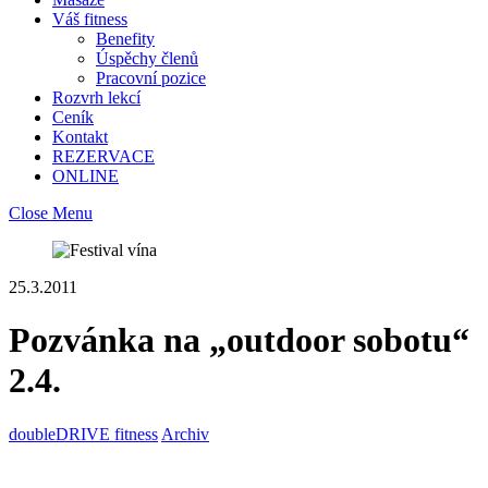
Váš fitness
Benefity
Úspěchy členů
Pracovní pozice
Rozvrh lekcí
Ceník
Kontakt
REZERVACE
ONLINE
Close Menu
25.3.2011
Pozvánka na „outdoor sobotu“
2.4.
doubleDRIVE fitness
Archiv