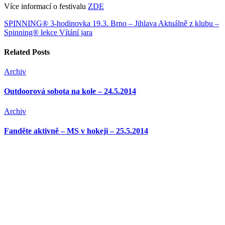
Více informací o festivalu
ZDE
SPINNING® 3-hodinovka 19.3. Brno – Jihlava
Aktuálně z klubu –
Spinning® lekce Vítání jara
Related Posts
Archiv
Outdoorová sobota na kole – 24.5.2014
Archiv
Fanděte aktivně – MS v hokeji – 25.5.2014