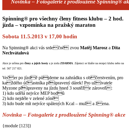
Novinka
– Fotogalerie z prodloužené Spinning® a
Spinning® pro všechny členy fitness klubu – 2 hod.
jízda – vzpomínka na pražský maraton
Sobota 11.5.2013 v 17,00 hodin
Na Spinning® akci vás srdečně zvou
Matěj Marosz
a
Dita
Nechvátalová
Akce je určena pro
členy a jejich hosty
a je zcela
ZDARMA
. Zájemci se hlašte na recepci klubu nebo na
tel: 567 217 821.
Večer po jízdě půjdeme na zahrádku s občerstvením, pro
každého účastníka připravený dárek! Pro uživatele
Myzone připraveny na jízdu hned 3 soutěže zároveň:
1) kdo udělá nejvíce MEP bodů
2) kdo nejdéle v zelené zóně
3) kdo bude mít nejvíce spálených Kcal – muž a žena.
Novinka
– Fotogalerie z prodloužené Spinning® akce
{module [123]}