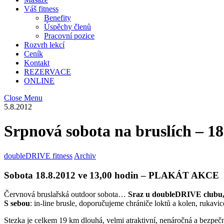
Váš fitness
Benefity
Úspěchy členů
Pracovní pozice
Rozvrh lekcí
Ceník
Kontakt
REZERVACE
ONLINE
Close Menu
5.8.2012
Srpnová sobota na bruslích – 18
doubleDRIVE fitness
Archiv
Sobota 18.8.2012 ve 13,00 hodin
–
PLAKÁT AKCE
Červnová bruslařská outdoor sobota…
Sraz u doubleDRIVE clubu,
S sebou
: in-line brusle, doporučujeme chrániče loktů a kolen, rukavice
Stezka je celkem 19 km dlouhá, velmi atraktivní, nenáročná a bezpeč