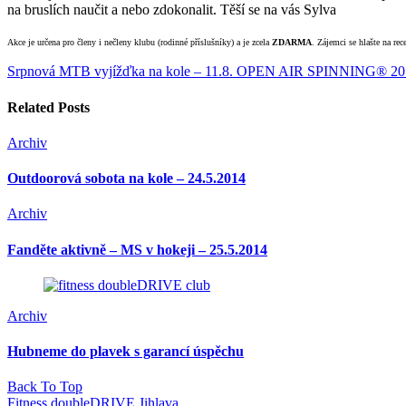
na bruslích naučit a nebo zdokonalit. Těší se na vás Sylva
Akce je určena pro členy i nečleny klubu (rodinné příslušníky) a je zcela
ZDARMA
. Zájemci se hlašte na re
Srpnová MTB vyjížďka na kole – 11.8.
OPEN AIR SPINNING® 201
Related Posts
Archiv
Outdoorová sobota na kole – 24.5.2014
Archiv
Fanděte aktivně – MS v hokeji – 25.5.2014
Archiv
Hubneme do plavek s garancí úspěchu
Back To Top
Fitness doubleDRIVE Jihlava