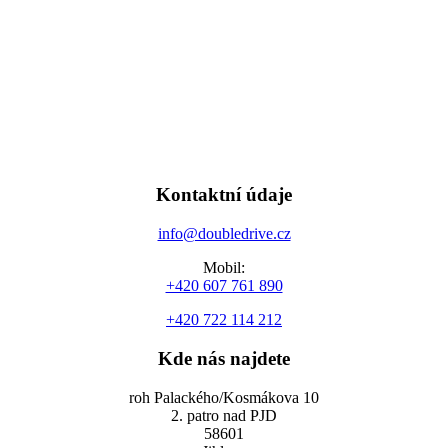
Kontaktní údaje
info@doubledrive.cz
Mobil:
+420 607 761 890
+420 722 114 212
Kde nás najdete
roh Palackého/Kosmákova 10
2. patro nad PJD
58601