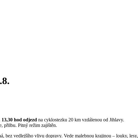
.8.
 13,30 hod odjezd
na cyklostezku 20 km vzdálenou od Jihlavy.
, přilbu. Pitný režim zajištěn.
ná, bez vedlejšího vlivu dopravy. Vede malebnou krajinou – louky, les