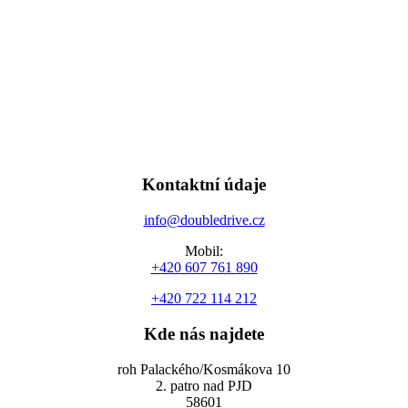
Kontaktní údaje
info@doubledrive.cz
Mobil:
+420 607 761 890
+420 722 114 212
Kde nás najdete
roh Palackého/Kosmákova 10
2. patro nad PJD
58601