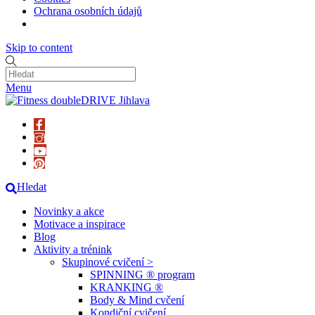
Ochrana osobních údajů
Skip to content
Menu
Hledat
Novinky a akce
Motivace a inspirace
Blog
Aktivity a trénink
Skupinové cvičení >
SPINNING ® program
KRANKING ®
Body & Mind cvčení
Kondiční cvičení