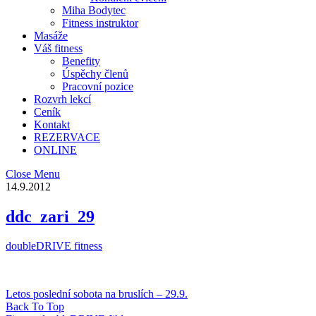
Miha Bodytec
Fitness instruktor
Masáže
Váš fitness
Benefity
Úspěchy členů
Pracovní pozice
Rozvrh lekcí
Ceník
Kontakt
REZERVACE
ONLINE
Close Menu
14.9.2012
ddc_zari_29
doubleDRIVE fitness
Letos poslední sobota na bruslích – 29.9.
Back To Top