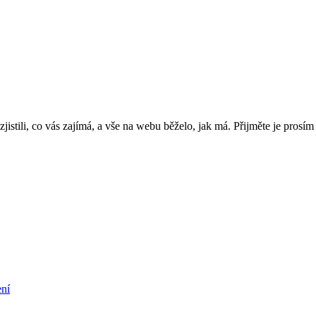
jistili, co vás zajímá, a vše na webu běželo, jak má. Přijměte je prosí
ní