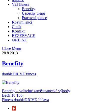
Váš fitness
Benefity
Úspěchy členů
Pracovní pozice
Rozvrh lekcí
Ceník
Kontakt
REZERVACE
ONLINE
Close Menu
28.8.2013
Benefity
doubleDRIVE fitness
Benefity – volitelné zaměstnanecké výhody
Back To Top
Fitness doubleDRIVE Jihlava