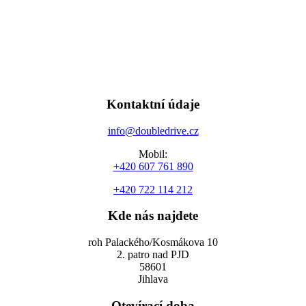
Kontaktní údaje
info@doubledrive.cz
Mobil:
+420 607 761 890
+420 722 114 212
Kde nás najdete
roh Palackého/Kosmákova 10
2. patro nad PJD
58601
Jihlava
Otevírací doba