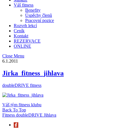
Váš fitness
Benefity
Úspěchy členů
Pracovní pozice
Rozvrh lekcí
Ceník
Kontakt
REZERVACE
ONLINE
Close Menu
6.1.2011
Jirka_fitness_jihlava
doubleDRIVE fitness
Váš tým fitness klubu
Back To Top
Fitness doubleDRIVE Jihlava