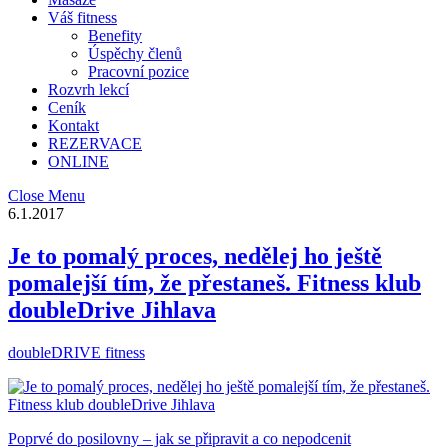
Váš fitness
Benefity
Úspěchy členů
Pracovní pozice
Rozvrh lekcí
Ceník
Kontakt
REZERVACE
ONLINE
Close Menu
6.1.2017
Je to pomalý proces, nedělej ho ještě
pomalejší tím, že přestaneš. Fitness klub
doubleDrive Jihlava
doubleDRIVE fitness
Poprvé do posilovny – jak se připravit a co nepodcenit