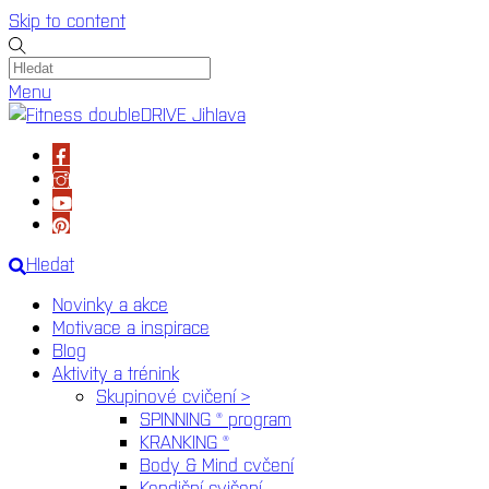
Skip to content
Menu
Hledat
Novinky a akce
Motivace a inspirace
Blog
Aktivity a trénink
Skupinové cvičení >
SPINNING ® program
KRANKING ®
Body & Mind cvčení
Kondiční cvičení