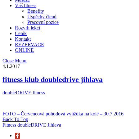
Váš fitness
Benefity
Úspěchy členů
Pracovní pozice
Rozvrh lekcí
Ceník
Kontakt
REZERVACE
ONLINE
Close Menu
4.1.2017
fitness klub doubledrive jihlava
doubleDRIVE fitness
FOTO – Červencová pohodová vyjíždka na kole – 30.7.2016
Back To Top
Fitness doubleDRIVE Jihlava