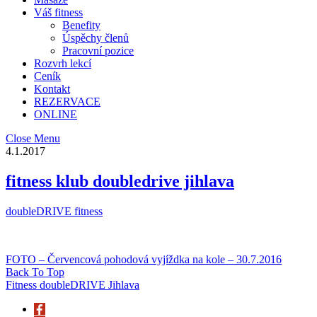
Váš fitness
Benefity
Úspěchy členů
Pracovní pozice
Rozvrh lekcí
Ceník
Kontakt
REZERVACE
ONLINE
Close Menu
4.1.2017
fitness klub doubledrive jihlava
doubleDRIVE fitness
FOTO – Červencová pohodová vyjíždka na kole – 30.7.2016
Back To Top
Fitness doubleDRIVE Jihlava