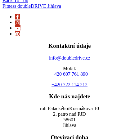
Back To Top
Fitness doubleDRIVE Jihlava
Kontaktní údaje
info@doubledrive.cz
Mobil:
+420 607 761 890
+420 722 114 212
Kde nás najdete
roh Palackého/Kosmákova 10
2. patro nad PJD
58601
Jihlava
Otevírací doba