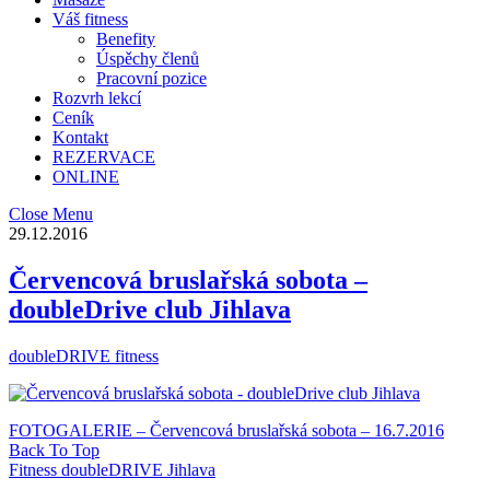
Váš fitness
Benefity
Úspěchy členů
Pracovní pozice
Rozvrh lekcí
Ceník
Kontakt
REZERVACE
ONLINE
Close Menu
29.12.2016
Červencová bruslařská sobota –
doubleDrive club Jihlava
doubleDRIVE fitness
FOTOGALERIE – Červencová bruslařská sobota – 16.7.2016
Back To Top
Fitness doubleDRIVE Jihlava