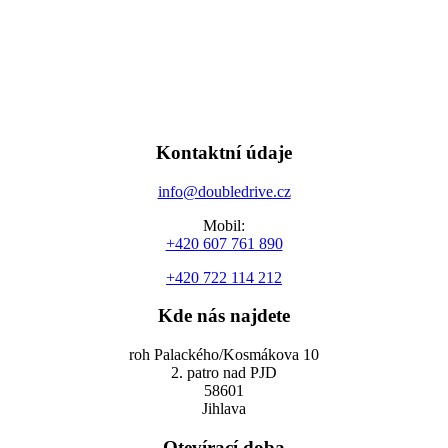
Kontaktní údaje
info@doubledrive.cz
Mobil:
+420 607 761 890
+420 722 114 212
Kde nás najdete
roh Palackého/Kosmákova 10
2. patro nad PJD
58601
Jihlava
Otevírací doba