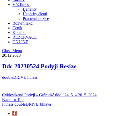
Váš fitness
Benefity
Úspěchy členů
Pracovní pozice
Rozvrh lekcí
Ceník
Kontakt
REZERVACE
ONLINE
Close Menu
20.12.2023
Ddc 20230524 Podyji Resize
doubleDRIVE fitness
Cyklovíkend Podyjí – Gránické údolí 24. 5. – 26. 5. 2024
Back To Top
Fitness doubleDRIVE Jihlava