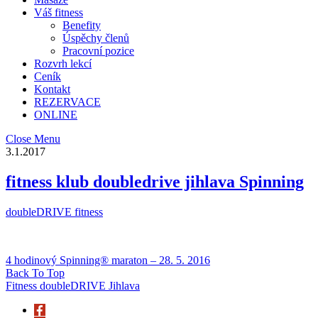
Váš fitness
Benefity
Úspěchy členů
Pracovní pozice
Rozvrh lekcí
Ceník
Kontakt
REZERVACE
ONLINE
Close Menu
3.1.2017
fitness klub doubledrive jihlava Spinning
doubleDRIVE fitness
4 hodinový Spinning® maraton – 28. 5. 2016
Back To Top
Fitness doubleDRIVE Jihlava